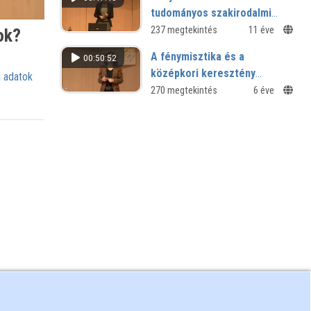
tudományos szakirodalmi
információellátás új könyvtári
237 megtekintés
11 éve
ok?
paradigmái
A fénymisztika és a
00:50:52
középkori keresztény
 adatok
templomépítészet
270 megtekintés
6 éve