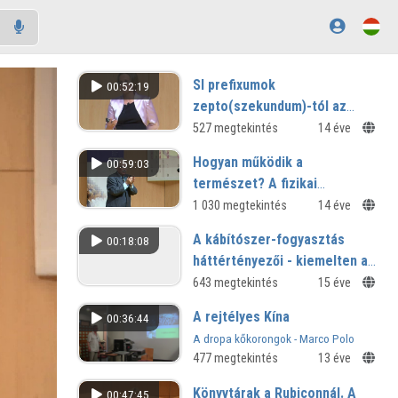
SI prefixumok
00:52:19
zepto(szekundum)-tól az
Exa(Watt)-ig az ultrarövid
527 megtekintés
14 éve
fényimpulzusok körében
Hogyan működik a
00:59:03
természet? A fizikai
törvények univerzális jellege
1 030 megtekintés
14 éve
A kábítószer-fogyasztás
00:18:08
háttértényezői - kiemelten a
családi kapcsolatokra,
643 megtekintés
15 éve
szabadidő eltöltésére és
A rejtélyes Kína
00:36:44
értékrendszerre vonatkozóan
A dropa kőkorongok - Marco Polo
- állami és egyházi
keleti utazása - A tarimi múmiák
477 megtekintés
13 éve
középiskolások körében
Könyvtárak a Rubiconnál. A
00:47:45