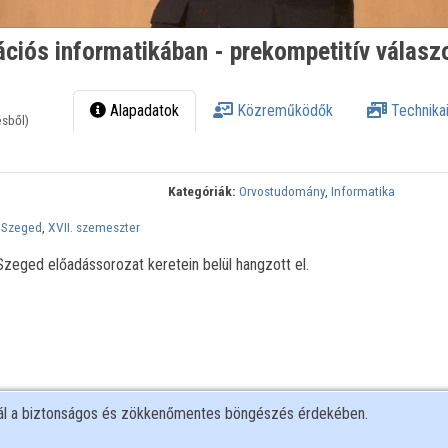
ációs informatikában - prekompetitív válasz
Alapadatok
Közreműködők
Technikai
ésből)
Kategóriák:
Orvostudomány
,
Informatika
 Szeged
,
XVII. szemeszter
eged előadássorozat keretein belül hangzott el.
nál a biztonságos és zökkenőmentes böngészés érdekében.