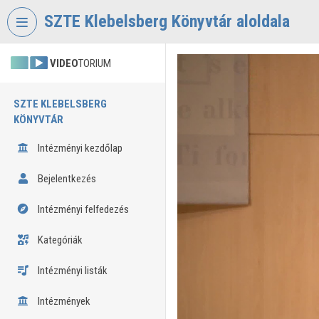
Fejléc kihagyása
Menü kihagyása
Tartalom kihagyása
SZTE Klebelsberg Könyvtár aloldala
VIDEO
TORIUM
SZTE KLEBELSBERG
KÖNYVTÁR
Intézményi kezdőlap
Bejelentkezés
Intézményi felfedezés
Kategóriák
Intézményi listák
Intézmények