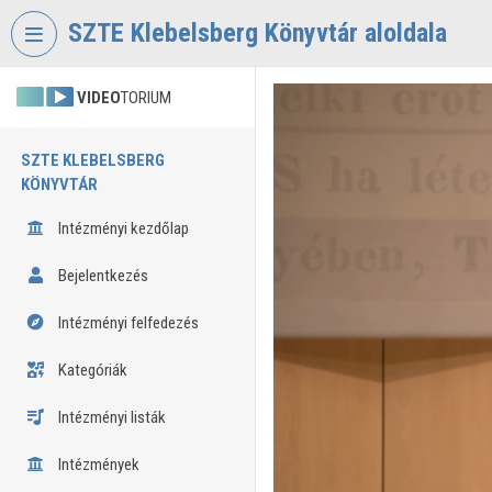
Fejléc kihagyása
Menü kihagyása
Tartalom kihagyása
SZTE Klebelsberg Könyvtár aloldala
VIDEO
TORIUM
SZTE KLEBELSBERG
KÖNYVTÁR
Intézményi kezdőlap
Bejelentkezés
Intézményi felfedezés
Kategóriák
Intézményi listák
Intézmények