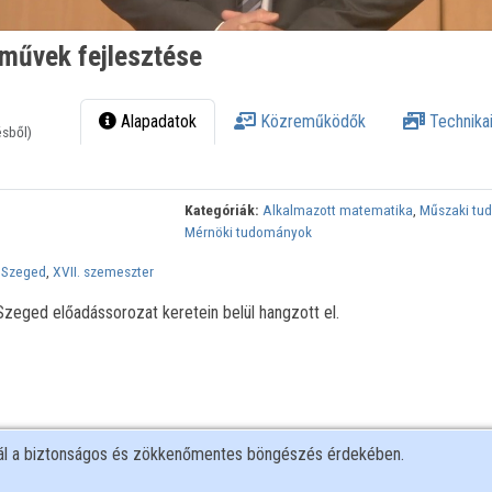
művek fejlesztése
Alapadatok
Közreműködők
Technikai
ésből)
Kategóriák:
Alkalmazott matematika
,
Műszaki tu
Mérnöki tudományok
 Szeged
,
XVII. szemeszter
eged előadássorozat keretein belül hangzott el.
nál a biztonságos és zökkenőmentes böngészés érdekében.