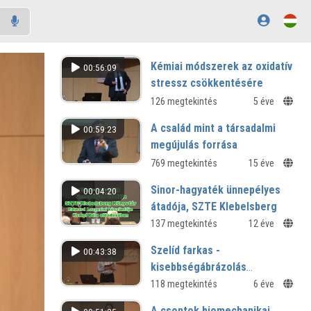
Kémiai módszerek az oxidatív
00:56:09
stressz csökkentésére
126 megtekintés
5 éve
A család mint a társadalmi
00:59:23
megújulás forrása
769 megtekintés
15 éve
Sinor-hagyaték ünnepélyes
00:04:20
átadója, SZTE Klebelsberg
Könyvtár
137 megtekintés
12 éve
Edward Lazzerini köszöntője Kempf
Szelíd farkas -
00:43:38
Béla előadásában
kisebbségábrázolás
irodalomban, színházban
118 megtekintés
6 éve
A csontok biomechanikai