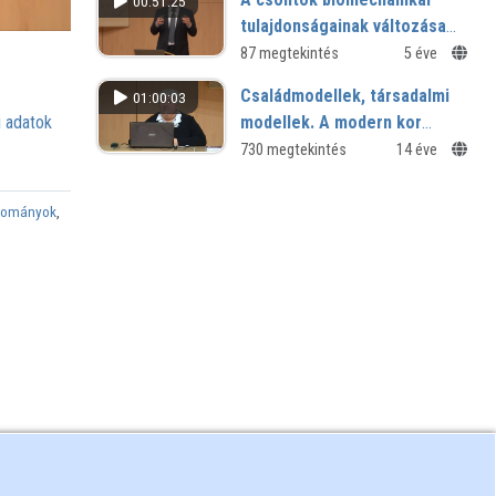
00:51:25
tulajdonságainak változása
dentális implantátumok
87 megtekintés
5 éve
beültetésekor ALL-ON-FOUR
Családmodellek, társadalmi
01:00:03
koncepció esetén
modellek. A modern kor
 adatok
kihívásai
730 megtekintés
14 éve
dományok
,