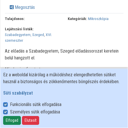
Megosztás
Közreműködők
Tulajdonos:
Kategóriák:
Mikroszkópia
Lejátszási listák:
Szabadegyetem, Szeged
,
XVI.
szemeszter
Az előadás a Szabadegyetem, Szeged előadássorozat keretein
belül hangzott el.
Minden jog fenntartva.
Ez a weboldal kizárólag a működéshez elengedhetetlen sütiket
használ a biztonságos és zökkenőmentes böngészés érdekében.
Süti szabályzat
Funkcionális sütik elfogadása
Személyes sütik elfogadása
Felhasználói szabályzat
Adatkezelési tájékoztató
Elfogad
Elutasít
Süti szabályzat