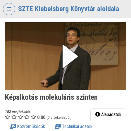
Fejléc kihagyása
Menü kihagyása
Tartalom kihagyása
SZTE Klebelsberg Könyvtár aloldala
VIDEO
TORIUM
SZTE
KLEBELSBERG
KÖNYVTÁR
Intézményi kezdőlap
Bejelentkezés
Intézményi felfedezés
Képalkotás molekuláris szinten
Kategóriák
152
megtekintés
Alapadatok
0.00
Intézményi listák
(0 értékelésből)
Közreműködők
Technikai adatok
Intézmények