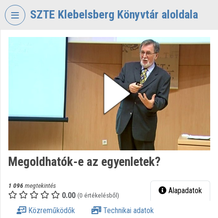
Fejléc kihagyása
Menü kihagyása
Tartalom kihagyása
SZTE Klebelsberg Könyvtár aloldala
VIDEO
TORIUM
SZTE
KLEBELSBERG
KÖNYVTÁR
Intézményi kezdőlap
Bejelentkezés
Intézményi felfedezés
Megoldhatók-e az egyenletek?
Kategóriák
1 096
megtekintés
Alapadatok
0.00
Intézményi listák
(0 értékelésből)
Közreműködők
Technikai adatok
Intézmények