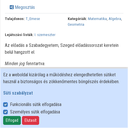
Megosztás
Közreműködők
Tulajdonos:
T_Emese
Kategóriák:
Matematika
,
Algebra
,
Geometria
Lejátszási listák:
I. szemeszter
Az előadás a Szabadegyetem, Szeged előadássorozat keretein
belül hangzott el.
Minden jog fenntartva.
Ez a weboldal kizárólag a működéshez elengedhetetlen sütiket
használ a biztonságos és zökkenőmentes böngészés érdekében.
Süti szabályzat
Funkcionális sütik elfogadása
Személyes sütik elfogadása
Felhasználói szabályzat
Adatkezelési tájékoztató
Elfogad
Elutasít
Süti szabályzat