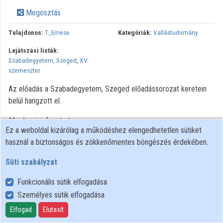
Megosztás
Közreműködők
Tulajdonos:
T_Emese
Kategóriák:
Vallástudomány
Lejátszási listák:
Szabadegyetem, Szeged
,
XV.
szemeszter
Az előadás a Szabadegyetem, Szeged előadássorozat keretein
belül hangzott el.
Minden jog fenntartva.
Ez a weboldal kizárólag a működéshez elengedhetetlen sütiket
használ a biztonságos és zökkenőmentes böngészés érdekében.
Süti szabályzat
Funkcionális sütik elfogadása
Személyes sütik elfogadása
Felhasználói szabályzat
Adatkezelési tájékoztató
Elfogad
Elutasít
Süti szabályzat