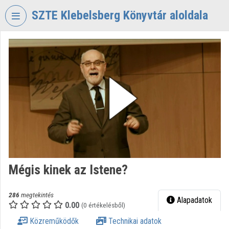
Fejléc kihagyása
Menü kihagyása
Tartalom kihagyása
SZTE Klebelsberg Könyvtár aloldala
VIDEO
TORIUM
SZTE
KLEBELSBERG
KÖNYVTÁR
Intézményi kezdőlap
Bejelentkezés
Intézményi felfedezés
Mégis kinek az Istene?
Kategóriák
286
megtekintés
Alapadatok
0.00
Intézményi listák
(0 értékelésből)
Közreműködők
Technikai adatok
Intézmények