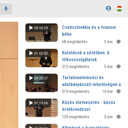
Csehszlovákia és a trianoni
00:55:29
béke
68 megtekintés
5 éve
Kutatások a sötétben. A
01:00:42
titkosszolgálatok
vizsgálatának módszertani
212 megtekintés
5 éve
kérdéseiről
Tartalomelemzési és
00:26:27
adatbányászati lehetőségek a
hazai teljes szövegű
319 megtekintés
10 éve
adatbázisokban
Közös életvezetés - közös
01:15:06
DélmagyArchív és az ADT+ példája
értékrendszer
129 megtekintés
5 éve
Kihívások a transzlációs