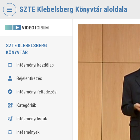
Fejléc kihagyása
Menü kihagyása
Tartalom kihagyása
SZTE Klebelsberg Könyvtár aloldala
VIDEO
TORIUM
SZTE KLEBELSBERG
KÖNYVTÁR
Intézményi kezdőlap
Bejelentkezés
Intézményi felfedezés
Kategóriák
Intézményi listák
Intézmények