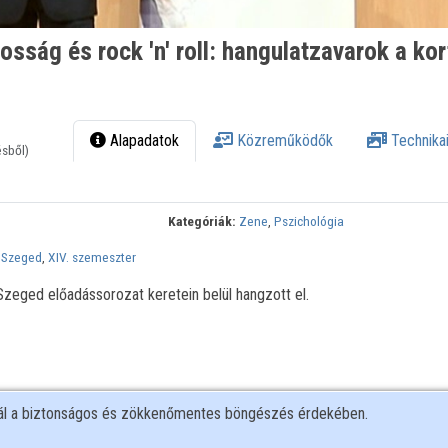
osság és rock 'n' roll: hangulatzavarok a kor
Alapadatok
Közreműködők
Technikai
ésből)
Kategóriák:
Zene
,
Pszichológia
 Szeged
,
XIV. szemeszter
eged előadássorozat keretein belül hangzott el.
nál a biztonságos és zökkenőmentes böngészés érdekében.