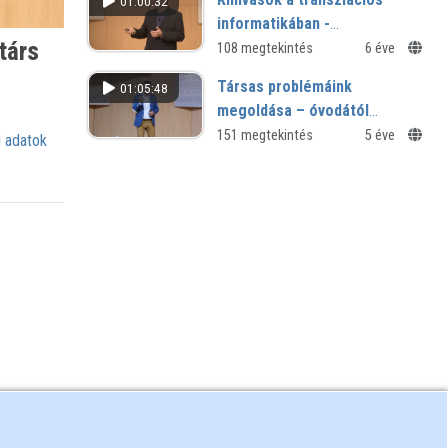
01:00:32
informatikában -
társ
prekompetitív válaszok?
108 megtekintés
6 éve
Társas problémáink
01:05:48
megoldása – óvodától
egyetemig
151 megtekintés
5 éve
 adatok