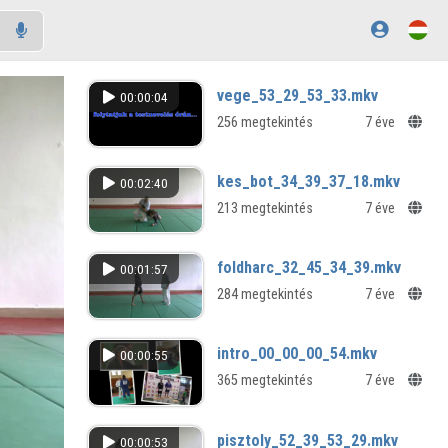
vege_53_29_53_33.mkv
00:00:04
256 megtekintés
7 éve
kes_bot_34_39_37_18.mkv
00:02:40
213 megtekintés
7 éve
foldharc_32_45_34_39.mkv
00:01:57
284 megtekintés
7 éve
intro_00_00_00_54.mkv
00:00:55
365 megtekintés
7 éve
pisztoly_52_39_53_29.mkv
00:00:53