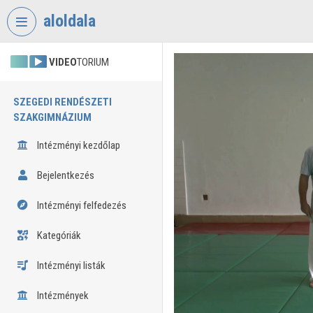
Fejléc kihagyása
Menü kihagyása
Tartalom kihagyása
aloldala
VIDEO
TORIUM
SZEGEDI RENDÉSZETI
SZAKGIMNÁZIUM
Intézményi kezdőlap
Bejelentkezés
Intézményi felfedezés
Kategóriák
Intézményi listák
Intézmények