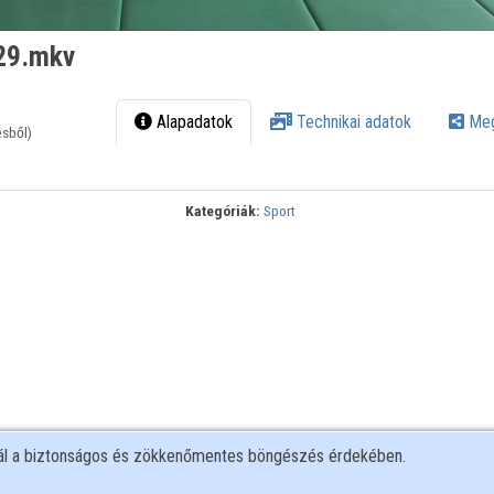
29.mkv
Alapadatok
Technikai adatok
Meg
ésből)
Kategóriák:
Sport
nál a biztonságos és zökkenőmentes böngészés érdekében.