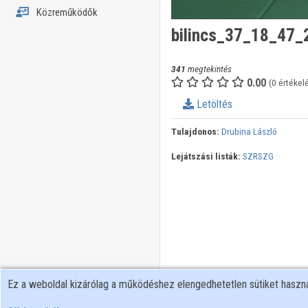
Közreműködők
bilincs_37_18_47_
341
megtekintés
0.00
(0 értékel
Letöltés
Tulajdonos:
Drubina László
Lejátszási listák:
SZRSZG
Ez a weboldal kizárólag a működéshez elengedhetetlen sütiket hasz