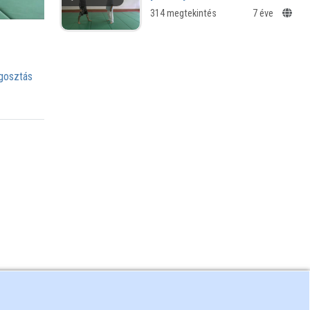
314 megtekintés
7 éve
osztás