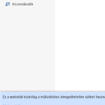
Közreműködők
Ez a weboldal kizárólag a működéshez elengedhetetlen sütiket hasz