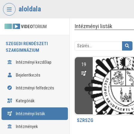
Fejléc kihagyása
Menü kihagyása
Tartalom kihagyása
aloldala
Intézményi listák
VIDEO
TORIUM
SZEGEDI RENDÉSZETI
SZAKGIMNÁZIUM
Intézményi kezdőlap
19
Bejelentkezés
Intézményi felfedezés
Kategóriák
Intézményi listák
SZRSZG
Intézmények