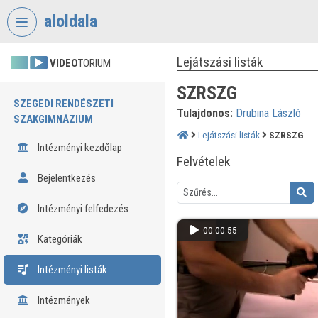
Fejléc kihagyása
Menü kihagyása
Tartalom kihagyása
aloldala
Lejátszási listák
VIDEO
TORIUM
SZRSZG
SZEGEDI RENDÉSZETI
Tulajdonos:
Drubina László
SZAKGIMNÁZIUM
Lejátszási listák
SZRSZG
Intézményi kezdőlap
Felvételek
Bejelentkezés
Intézményi felfedezés
00:00:55
Kategóriák
Intézményi listák
Intézmények