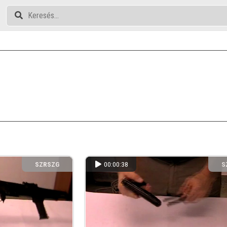
SZRSZG
00:00:38
S