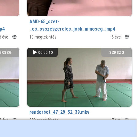
AMD-65_szet-
p4
_es_osszeszereles_jobb_minoseg_.mp4
6 éve
13 megtekintés
6 éve
ZRSZG
00:05:10
SZRSZG
rendorbot_47_29_52_39.mkv
7 éve
250 megtekintés
7 éve
ZRSZG
00:01:57
SZRSZG