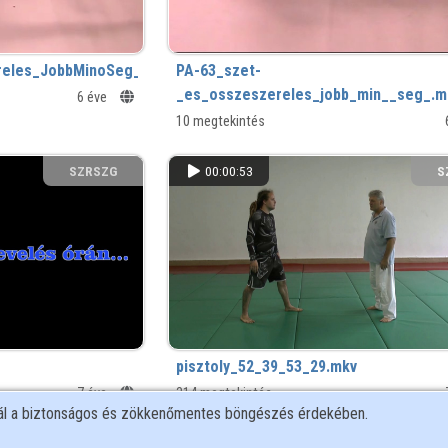
eles_JobbMinoSeg_.mkv
PA-63_szet-
_es_osszeszereles_jobb_min__seg_.m
6 éve
10 megtekintés
SZRSZG
00:00:53
S
pisztoly_52_39_53_29.mkv
7 éve
314 megtekintés
nál a biztonságos és zökkenőmentes böngészés érdekében.
SZRSZG
00:02:40
S