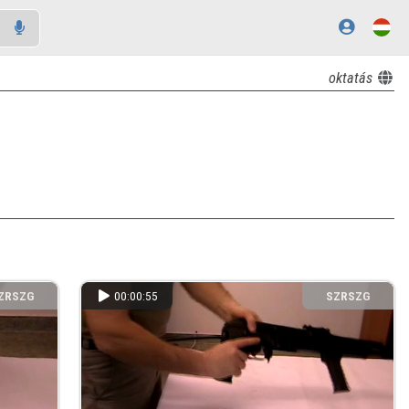
oktatás
ZRSZG
00:00:55
SZRSZG