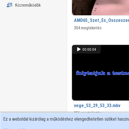
Közreműködők
AMD65_Szet_Es_Osszeszer
304 megtekintés
00:00:04
vege_53_29_53_33.mkv
256 megtekintés
Ez a weboldal kizárólag a működéshez elengedhetetlen sütiket hasz
00:08:44