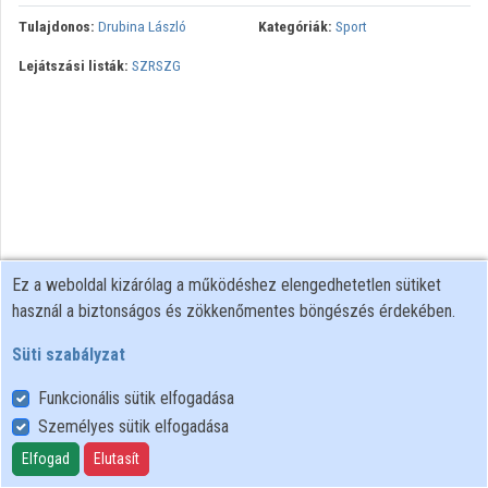
Tulajdonos:
Drubina László
Kategóriák:
Sport
Közreműködők
Lejátszási listák:
SZRSZG
Ez a weboldal kizárólag a működéshez elengedhetetlen sütiket
használ a biztonságos és zökkenőmentes böngészés érdekében.
Süti szabályzat
Funkcionális sütik elfogadása
Személyes sütik elfogadása
Felhasználói szabályzat
Adatkezelési tájékoztató
Elfogad
Elutasít
Süti szabályzat