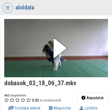
Fejléc kihagyása
Menü kihagyása
Tartalom kihagyása
aloldala
VIDEO
TORIUM
SZEGEDI
RENDÉSZETI
SZAKGIMNÁZIUM
Intézményi kezdőlap
Bejelentkezés
Intézményi felfedezés
dobasok_03_18_06_37.mkv
Kategóriák
462
megtekintés
Alapadatok
0.00
Intézményi listák
(0 értékelésből)
Technikai adatok
Megosztás
Letöltés
Intézmények