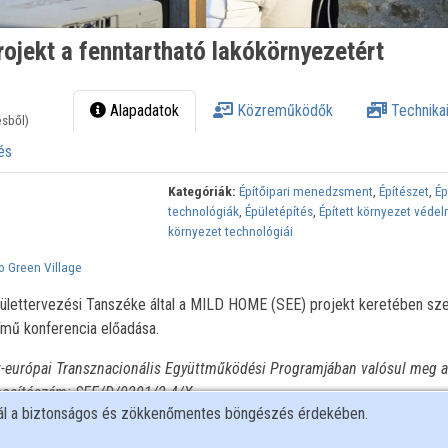
ojekt a fenntartható lakókörnyezetért
Alapadatok
Közreműködők
Technikai
ésből)
és
Kategóriák:
Építőipari menedzsment
,
Építészet
,
Ép
technológiák
,
Épületépítés
,
Épített környezet véde
környezet technológiái
 Green Village
ülettervezési Tanszéke által a MILD HOME (SEE) projekt keretében sz
ímű konferencia előadása.
t-európai Transznacionális Együttműködési Programjában valósul meg a
onosítószám: SEE/D/0201/2.4/X
nál a biztonságos és zökkenőmentes böngészés érdekében.