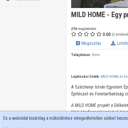
MILD HOME - Egy pr
276
megtekintés
0.00
(0 értékel
Megosztás
Letölt
Tulajdonos:
htms
Lejátszási listák:
MILD HOME és Eco
A Széchenyi István Egyetem Ép
Építészet és Fenntarthatóság c
A MILD HOME projekt a Délkele
Unió társfinanszírozásával Az
Ez a weboldal kizárólag a működéshez elengedhetetlen sütiket hasz