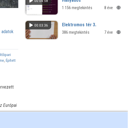
Hányados
00:04:58
1 156 megtekintés
8 éve
Elektromos tér 3.
00:03:36
 adatok
386 megtekintés
7 éve
ítőipari
lme
,
Épített
ervezett
z Európai