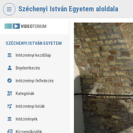
Fejléc kihagyása
Menü kihagyása
Tartalom kihagyása
Széchenyi István Egyetem aloldala
VIDEO
TORIUM
SZÉCHENYI ISTVÁN EGYETEM
Intézményi kezdőlap
Bejelentkezés
Intézményi felfedezés
Kategóriák
Intézményi listák
Intézmények
Közreműködők