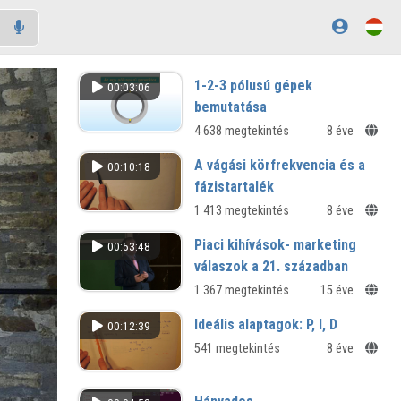
1-2-3 pólusú gépek
00:03:06
bemutatása
4 638 megtekintés
8 éve
A vágási körfrekvencia és a
00:10:18
fázistartalék
1 413 megtekintés
8 éve
Piaci kihívások- marketing
00:53:48
válaszok a 21. században
1 367 megtekintés
15 éve
Ideális alaptagok: P, I, D
00:12:39
541 megtekintés
8 éve