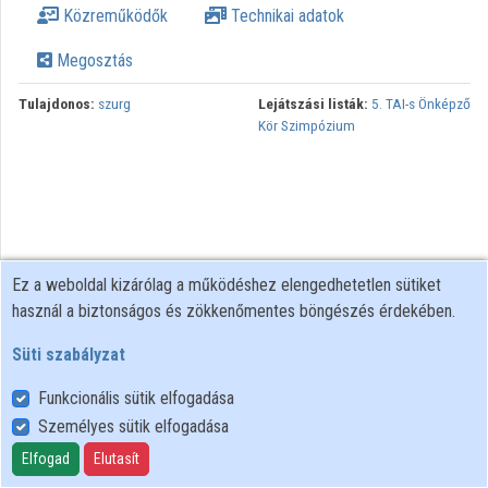
Közreműködők
Technikai adatok
Közreműködők
Megosztás
Tulajdonos:
szurg
Lejátszási listák:
5. TAI-s Önképző
Kör Szimpózium
Ez a weboldal kizárólag a működéshez elengedhetetlen sütiket
használ a biztonságos és zökkenőmentes böngészés érdekében.
Süti szabályzat
Funkcionális sütik elfogadása
Személyes sütik elfogadása
Felhasználói szabályzat
Adatkezelési tájékoztató
Elfogad
Elutasít
Süti szabályzat