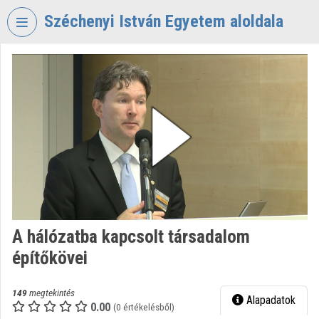
Fejléc kihagyása
Menü kihagyása
Tartalom kihagyása
Széchenyi István Egyetem aloldala
VIDEO
TORIUM
SZÉCHENYI
ISTVÁN
EGYETEM
Intézményi kezdőlap
Bejelentkezés
Intézményi felfedezés
A hálózatba kapcsolt társadalom
építőkövei
Kategóriák
Intézményi listák
149
megtekintés
Alapadatok
0.00
(0 értékelésből)
Intézmények