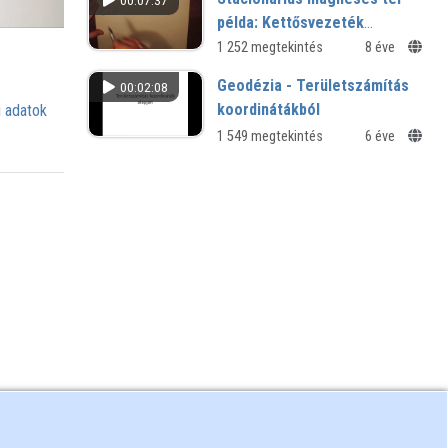
00:07:37
példa: Kettősvezeték
(Lecher-vezeték)
1 252 megtekintés
8 éve
Geodézia - Területszámítás
00:02:08
koordinátákból
 adatok
1 549 megtekintés
6 éve