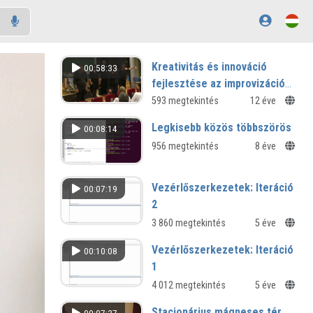
Kreativitás és innováció
00:58:33
fejlesztése az improvizáció
segítségével
593 megtekintés
12 éve
Legkisebb közös többszörös
00:08:14
956 megtekintés
8 éve
Vezérlőszerkezetek: Iteráció
00:07:19
2
3 860 megtekintés
5 éve
Vezérlőszerkezetek: Iteráció
00:10:08
1
4 012 megtekintés
5 éve
Stacionárius mágneses tér