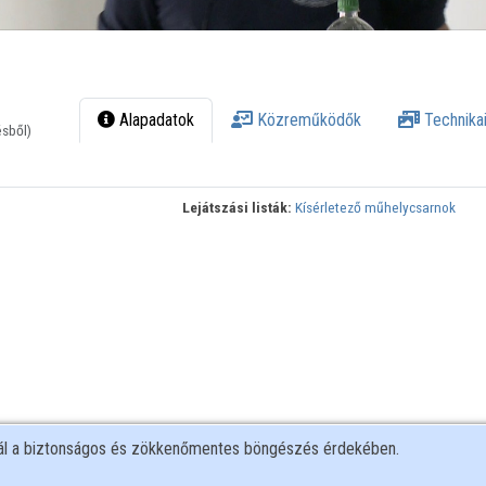
Alapadatok
Közreműködők
Technikai
ésből)
Lejátszási listák:
Kísérletező műhelycsarnok
nál a biztonságos és zökkenőmentes böngészés érdekében.