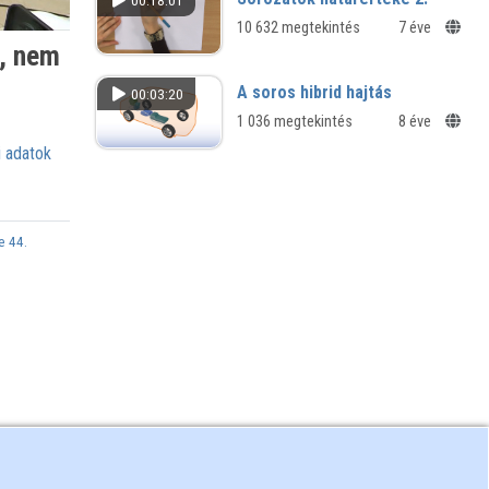
00:18:01
10 632 megtekintés
7 éve
t, nem
A soros hibrid hajtás
00:03:20
1 036 megtekintés
8 éve
 adatok
e 44.