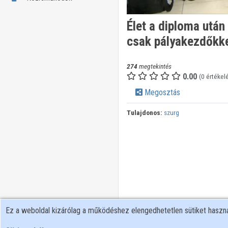
Élet a diploma után
csak pályakezdőkk
274
megtekintés
0.00
(0 értékel
Megosztás
Tulajdonos:
szurg
Ez a weboldal kizárólag a működéshez elengedhetetlen sütiket hasz