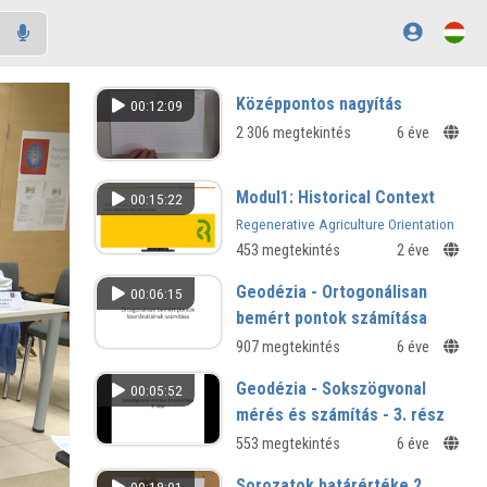
Középpontos nagyítás
00:12:09
2 306 megtekintés
6 éve
Modul1: Historical Context
00:15:22
Regenerative Agriculture Orientation
453 megtekintés
2 éve
Geodézia - Ortogonálisan
00:06:15
bemért pontok számítása
907 megtekintés
6 éve
Geodézia - Sokszögvonal
00:05:52
mérés és számítás - 3. rész
553 megtekintés
6 éve
Sorozatok határértéke 2.