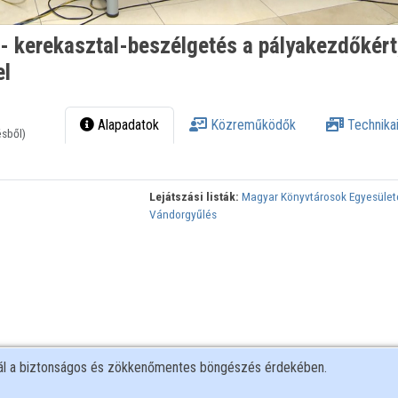
 - kerekasztal-beszélgetés a pályakezdőkér
el
Alapadatok
Közreműködők
Technikai
ésből)
Lejátszási listák:
Magyar Könyvtárosok Egyesület
Vándorgyűlés
nál a biztonságos és zökkenőmentes böngészés érdekében.