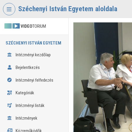
Fejléc kihagyása
Menü kihagyása
Tartalom kihagyása
Széchenyi István Egyetem aloldala
VIDEO
TORIUM
SZÉCHENYI ISTVÁN EGYETEM
Intézményi kezdőlap
Bejelentkezés
Intézményi felfedezés
Kategóriák
Intézményi listák
Intézmények
Közreműködők