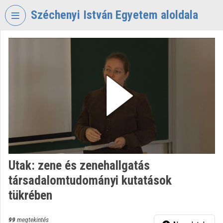
Fejléc kihagyása
Menü kihagyása
Tartalom kihagyása
Széchenyi István Egyetem aloldala
VIDEO
TORIUM
SZÉCHENYI
ISTVÁN
EGYETEM
Intézményi kezdőlap
Bejelentkezés
Intézményi felfedezés
Utak: zene és zenehallgatás
társadalomtudományi kutatások
Kategóriák
tükrében
Intézményi listák
99
megtekintés
Intézmények