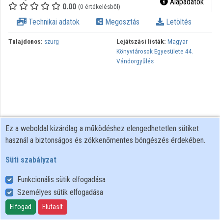
Alapadatok
0.00
(0 értékelésből)
Közreműködők
Technikai adatok
Megosztás
Letöltés
Tulajdonos:
szurg
Lejátszási listák:
Magyar
Könyvtárosok Egyesülete 44.
Vándorgyűlés
Ez a weboldal kizárólag a működéshez elengedhetetlen sütiket
használ a biztonságos és zökkenőmentes böngészés érdekében.
Süti szabályzat
Funkcionális sütik elfogadása
Személyes sütik elfogadása
Felhasználói szabályzat
Adatkezelési tájékoztató
Elfogad
Elutasít
Süti szabályzat