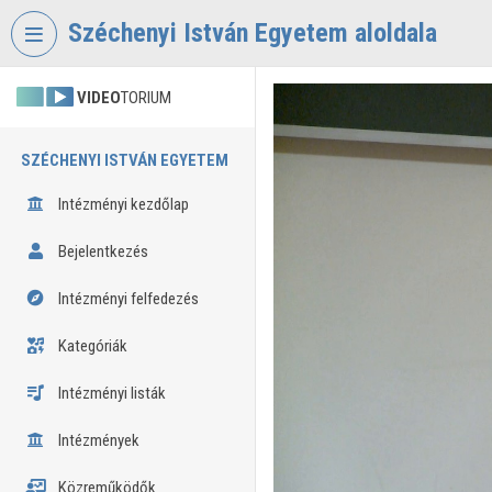
Fejléc kihagyása
Menü kihagyása
Tartalom kihagyása
Széchenyi István Egyetem aloldala
VIDEO
TORIUM
SZÉCHENYI ISTVÁN EGYETEM
Intézményi kezdőlap
Bejelentkezés
Intézményi felfedezés
Kategóriák
Intézményi listák
Intézmények
Közreműködők