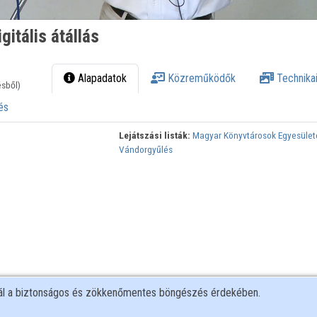
gitális átállás
Alapadatok
Közreműködők
Technikai
ésből)
és
Lejátszási listák:
Magyar Könyvtárosok Egyesület
Vándorgyűlés
nál a biztonságos és zökkenőmentes böngészés érdekében.