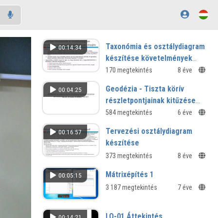
Taxonómia és osztálydiagram
00:14:34
készítése követelmények
alapján
170 megtekintés
8 éve
Geodézia - Tiszta körív
00:04:25
részletpontjainak kitűzése
kerek abszcisszákkal
584 megtekintés
6 éve
Tervezési osztálydiagram
00:16:57
készítése
373 megtekintés
8 éve
Mátrixépítés 1
00:05:15
3 187 megtekintés
7 éve
LO-01 Áttekintés
00:14:21