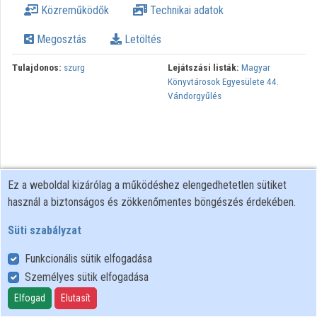
Közreműködők
Technikai adatok
Közreműködők
Megosztás
Letöltés
Tulajdonos:
szurg
Lejátszási listák:
Magyar
Könyvtárosok Egyesülete 44.
Vándorgyűlés
Ez a weboldal kizárólag a működéshez elengedhetetlen sütiket
használ a biztonságos és zökkenőmentes böngészés érdekében.
Süti szabályzat
Funkcionális sütik elfogadása
Személyes sütik elfogadása
Felhasználói szabályzat
Adatkezelési tájékoztató
Elfogad
Elutasít
Süti szabályzat