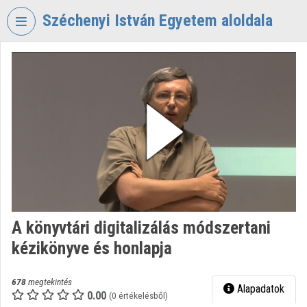
Fejléc kihagyása
Menü kihagyása
Tartalom kihagyása
Széchenyi István Egyetem aloldala
VIDEO
TORIUM
SZÉCHENYI
ISTVÁN
EGYETEM
Intézményi kezdőlap
Bejelentkezés
Intézményi felfedezés
A könyvtári digitalizálás módszertani
kézikönyve és honlapja
Kategóriák
Intézményi listák
678
megtekintés
Alapadatok
0.00
(0 értékelésből)
Intézmények