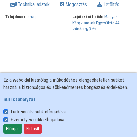
Technikai adatok
Megosztás
Letöltés
Közreműködők
Tulajdonos:
szurg
Lejátszási listák:
Magyar
Könyvtárosok Egyesülete 44.
Vándorgyűlés
Ez a weboldal kizárólag a működéshez elengedhetetlen sütiket
használ a biztonságos és zökkenőmentes böngészés érdekében.
Süti szabályzat
Funkcionális sütik elfogadása
Személyes sütik elfogadása
Felhasználói szabályzat
Adatkezelési tájékoztató
Elfogad
Elutasít
Süti szabályzat