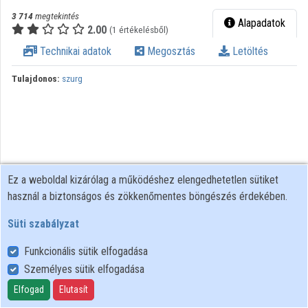
3 714
megtekintés
Alapadatok
Közreműködők
2.00
(1 értékelésből)
Technikai adatok
Megosztás
Letöltés
Tulajdonos:
szurg
Ez a weboldal kizárólag a működéshez elengedhetetlen sütiket
használ a biztonságos és zökkenőmentes böngészés érdekében.
Süti szabályzat
Funkcionális sütik elfogadása
Személyes sütik elfogadása
Felhasználói szabályzat
Adatkezelési tájékoztató
Elfogad
Elutasít
Süti szabályzat