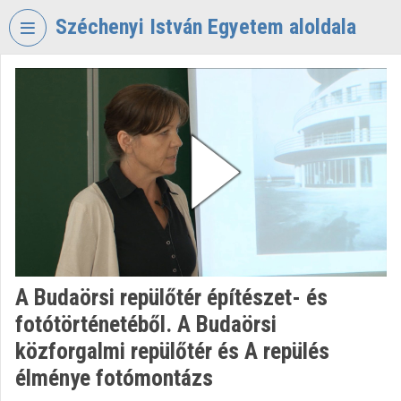
Fejléc kihagyása
Menü kihagyása
Tartalom kihagyása
Széchenyi István Egyetem aloldala
VIDEO
TORIUM
SZÉCHENYI
ISTVÁN
EGYETEM
Intézményi kezdőlap
Bejelentkezés
Intézményi felfedezés
A Budaörsi repülőtér építészet- és
fotótörténetéből. A Budaörsi
Kategóriák
közforgalmi repülőtér és A repülés
Intézményi listák
élménye fotómontázs
Intézmények