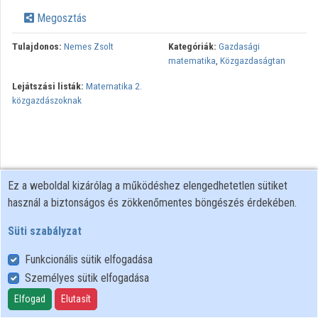
Megosztás
Közreműködők
Tulajdonos:
Nemes Zsolt
Kategóriák:
Gazdasági
matematika
,
Közgazdaságtan
Lejátszási listák:
Matematika 2.
közgazdászoknak
Ez a weboldal kizárólag a működéshez elengedhetetlen sütiket
használ a biztonságos és zökkenőmentes böngészés érdekében.
Süti szabályzat
Funkcionális sütik elfogadása
Személyes sütik elfogadása
Felhasználói szabályzat
Adatkezelési tájékoztató
Elfogad
Elutasít
Süti szabályzat