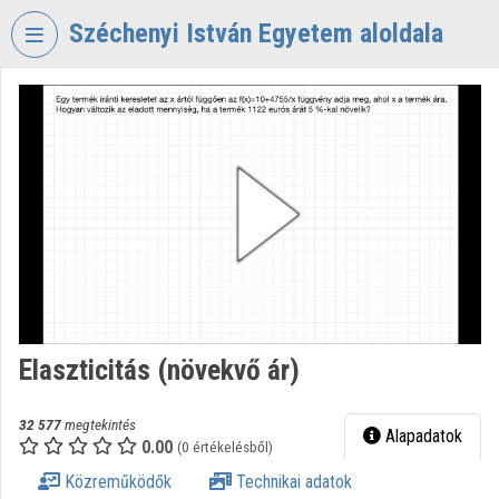
Fejléc kihagyása
Menü kihagyása
Tartalom kihagyása
Széchenyi István Egyetem aloldala
VIDEO
TORIUM
SZÉCHENYI
ISTVÁN
EGYETEM
Intézményi kezdőlap
Bejelentkezés
Intézményi felfedezés
Elaszticitás (növekvő ár)
Kategóriák
32 577
megtekintés
Alapadatok
0.00
Intézményi listák
(0 értékelésből)
Közreműködők
Technikai adatok
Intézmények