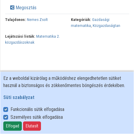
Megosztás
Közreműködők
Tulajdonos:
Nemes Zsolt
Kategóriák:
Gazdasági
matematika
,
Közgazdaságtan
Lejátszási listák:
Matematika 2.
közgazdászoknak
Ez a weboldal kizárólag a működéshez elengedhetetlen sütiket
használ a biztonságos és zökkenőmentes böngészés érdekében.
Süti szabályzat
Funkcionális sütik elfogadása
Személyes sütik elfogadása
Felhasználói szabályzat
Adatkezelési tájékoztató
Elfogad
Elutasít
Süti szabályzat