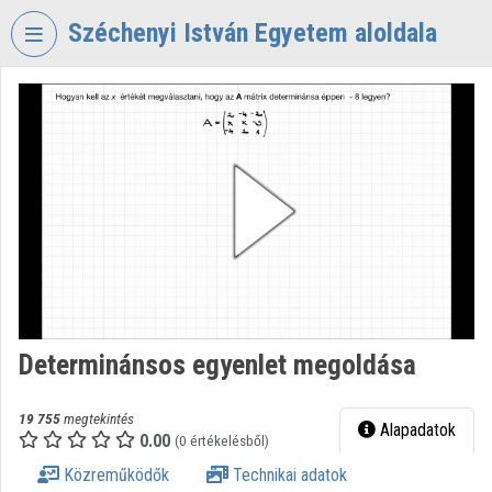
Fejléc kihagyása
Menü kihagyása
Tartalom kihagyása
Széchenyi István Egyetem aloldala
VIDEO
TORIUM
SZÉCHENYI
ISTVÁN
EGYETEM
Intézményi kezdőlap
Bejelentkezés
Intézményi felfedezés
Determinánsos egyenlet megoldása
Kategóriák
19 755
megtekintés
Alapadatok
0.00
Intézményi listák
(0 értékelésből)
Közreműködők
Technikai adatok
Intézmények