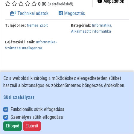
Alapadatok
0.00
(0 értékelésből)
Közreműködők
Technikai adatok
Megosztás
Tulajdonos:
Nemes Zsolt
Kategóriák:
Informatika
,
Alkalmazott informatika
Lejátszási listák:
Informatika -
Számítási Intelligencia
Ez a weboldal kizárólag a működéshez elengedhetetlen sütiket
használ a biztonságos és zökkenőmentes böngészés érdekében.
Süti szabályzat
Funkcionális sütik elfogadása
Személyes sütik elfogadása
Felhasználói szabályzat
Adatkezelési tájékoztató
Elfogad
Elutasít
Süti szabályzat