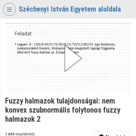
Fejléc kihagyása
Menü kihagyása
Tartalom kihagyása
Széchenyi István Egyetem aloldala
VIDEO
TORIUM
SZÉCHENYI
ISTVÁN
EGYETEM
Intézményi kezdőlap
Bejelentkezés
Intézményi felfedezés
Fuzzy halmazok tulajdonságai: nem
konvex szubnormális folytonos fuzzy
Kategóriák
halmazok 2
Intézményi listák
1 693
megtekintés
Intézmények