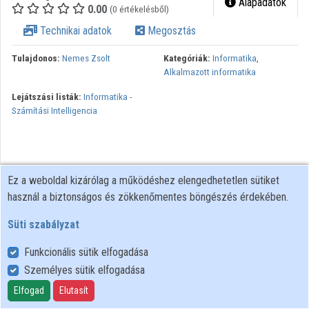
Alapadatok
0.00
(0 értékelésből)
Közreműködők
Technikai adatok
Megosztás
Tulajdonos:
Nemes Zsolt
Kategóriák:
Informatika
,
Alkalmazott informatika
Lejátszási listák:
Informatika -
Számítási Intelligencia
Ez a weboldal kizárólag a működéshez elengedhetetlen sütiket
használ a biztonságos és zökkenőmentes böngészés érdekében.
Süti szabályzat
Funkcionális sütik elfogadása
Személyes sütik elfogadása
Felhasználói szabályzat
Adatkezelési tájékoztató
Elfogad
Elutasít
Süti szabályzat