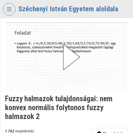
Fejléc kihagyása
Menü kihagyása
Tartalom kihagyása
Széchenyi István Egyetem aloldala
VIDEO
TORIUM
SZÉCHENYI
ISTVÁN
EGYETEM
Intézményi kezdőlap
Bejelentkezés
Intézményi felfedezés
Fuzzy halmazok tulajdonságai: nem
konvex normális folytonos fuzzy
Kategóriák
halmazok 2
Intézményi listák
1 762
megtekintés
Intézmények