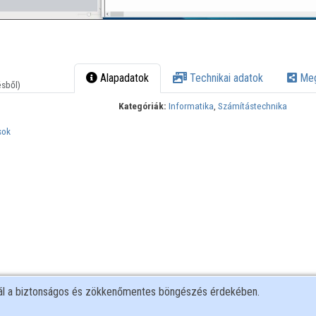
Alapadatok
Technikai adatok
Meg
ésből)
Kategóriák:
Informatika
,
Számítástechnika
sok
nál a biztonságos és zökkenőmentes böngészés érdekében.