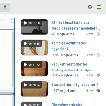
12 - Szétosztási feladat
00:11:18
megoldása Fratar modellel 1.
rész
666 megtekintés
6 éve
Komplex együtthatós
00:10:45
egyenlet 1.
10 956 megtekintés
7 éve
Redukált vektorkettős
00:21:22
Az Mo nyomaték vektor helyes
végeredménye a videó végén -27,56
18 832 megtekintés
7 éve
kNm.
Stacionárius mágneses tér 1
00:28:54
1 647 megtekintés
8 éve
Függvényábrázolás
00:05:32