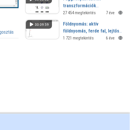
transzformációk
segítségével / Színuszos
27 454 megtekintés
7 éve
függvény Geogebrában
Földnyomás: aktív
00:09:59
földnyomás, ferde fal, lejtős
osztás
térszín, kötött talaj,
1 721 megtekintés
6 éve
földékelmélet