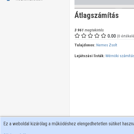
Átlagszámítás
3 961
megtekintés
0.00
(0 értékel
Tulajdonos:
Nemes Zsolt
Lejátszási listák:
Mérnöki számítá
Ez a weboldal kizárólag a működéshez elengedhetetlen sütiket hasz