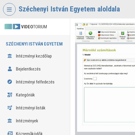
Fejléc kihagyása
Menü kihagyása
Tartalom kihagyása
Széchenyi István Egyetem aloldala
VIDEO
TORIUM
SZÉCHENYI ISTVÁN EGYETEM
Intézményi kezdőlap
Bejelentkezés
Intézményi felfedezés
Kategóriák
Intézményi listák
Intézmények
Közreműködők