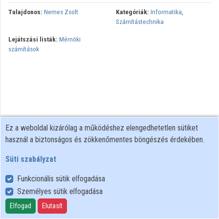
Tulajdonos:
Nemes Zsolt
Kategóriák:
Informatika
,
Közreműködők
Számítástechnika
Lejátszási listák:
Mérnöki
számítások
Ez a weboldal kizárólag a működéshez elengedhetetlen sütiket
használ a biztonságos és zökkenőmentes böngészés érdekében.
Süti szabályzat
Funkcionális sütik elfogadása
Személyes sütik elfogadása
Felhasználói szabályzat
Adatkezelési tájékoztató
Elfogad
Elutasít
Süti szabályzat