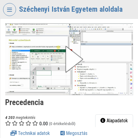
Fejléc kihagyása
Menü kihagyása
Tartalom kihagyása
Széchenyi István Egyetem aloldala
VIDEO
TORIUM
SZÉCHENYI
ISTVÁN
EGYETEM
Intézményi kezdőlap
Bejelentkezés
Intézményi felfedezés
Precedencia
Kategóriák
4 203
megtekintés
Alapadatok
0.00
Intézményi listák
(0 értékelésből)
Technikai adatok
Megosztás
Intézmények