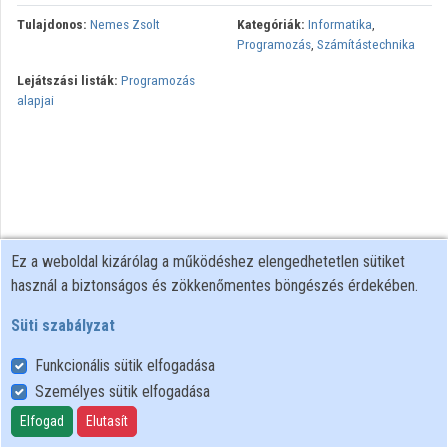
Tulajdonos:
Nemes Zsolt
Kategóriák:
Informatika
,
Közreműködők
Programozás
,
Számítástechnika
Lejátszási listák:
Programozás
alapjai
Ez a weboldal kizárólag a működéshez elengedhetetlen sütiket
használ a biztonságos és zökkenőmentes böngészés érdekében.
Süti szabályzat
Funkcionális sütik elfogadása
Személyes sütik elfogadása
Felhasználói szabályzat
Adatkezelési tájékoztató
Elfogad
Elutasít
Süti szabályzat