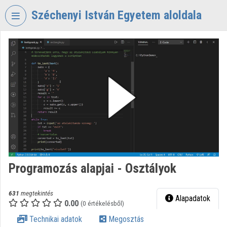
Fejléc kihagyása
Menü kihagyása
Tartalom kihagyása
Széchenyi István Egyetem aloldala
VIDEO
TORIUM
SZÉCHENYI
ISTVÁN
EGYETEM
Intézményi kezdőlap
Bejelentkezés
Intézményi felfedezés
Programozás alapjai - Osztályok
Kategóriák
631
megtekintés
Alapadatok
0.00
Intézményi listák
(0 értékelésből)
Technikai adatok
Megosztás
Intézmények