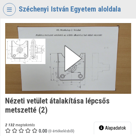
Fejléc kihagyása
Menü kihagyása
Tartalom kihagyása
Széchenyi István Egyetem aloldala
VIDEO
TORIUM
SZÉCHENYI
ISTVÁN
EGYETEM
Intézményi kezdőlap
Bejelentkezés
Intézményi felfedezés
Nézeti vetület átalakítása lépcsős
metszetté (2)
Kategóriák
Intézményi listák
2 132
megtekintés
Alapadatok
0.00
(0 értékelésből)
Intézmények