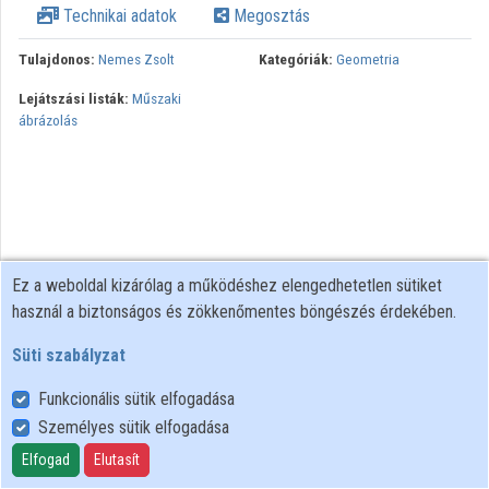
Technikai adatok
Megosztás
Közreműködők
Tulajdonos:
Nemes Zsolt
Kategóriák:
Geometria
Lejátszási listák:
Műszaki
ábrázolás
Ez a weboldal kizárólag a működéshez elengedhetetlen sütiket
használ a biztonságos és zökkenőmentes böngészés érdekében.
Süti szabályzat
Funkcionális sütik elfogadása
Személyes sütik elfogadása
Felhasználói szabályzat
Adatkezelési tájékoztató
Elfogad
Elutasít
Süti szabályzat