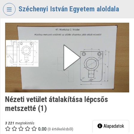
Fejléc kihagyása
Menü kihagyása
Tartalom kihagyása
Széchenyi István Egyetem aloldala
VIDEO
TORIUM
SZÉCHENYI
ISTVÁN
EGYETEM
Intézményi kezdőlap
Bejelentkezés
Intézményi felfedezés
Nézeti vetület átalakítása lépcsős
metszetté (1)
Kategóriák
Intézményi listák
3 221
megtekintés
Alapadatok
0.00
(0 értékelésből)
Intézmények