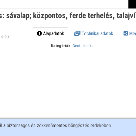
és: sávalap; központos, ferde terhelés, talajv
Alapadatok
Technikai adatok
Meg
ésből)
Kategóriák:
Geotechnika
nál a biztonságos és zökkenőmentes böngészés érdekében.