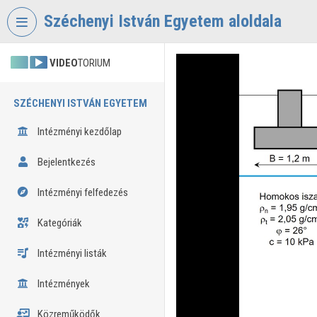
Fejléc kihagyása
Menü kihagyása
Tartalom kihagyása
Széchenyi István Egyetem aloldala
VIDEO
TORIUM
SZÉCHENYI ISTVÁN EGYETEM
Intézményi kezdőlap
Bejelentkezés
Intézményi felfedezés
Kategóriák
Intézményi listák
Intézmények
Közreműködők