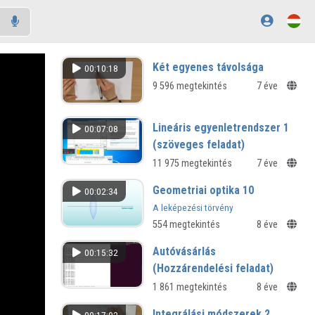
Két egyenes távolsága
00:10:18
9 596 megtekintés
7 éve
Lineáris egyenletrendszer 1
00:07:08
(szöveges feladat)
11 975 megtekintés
7 éve
Geometriai optika 10
00:02:34
A leképezési törvény
554 megtekintés
8 éve
Autóvásárlás
00:15:32
(Hozzárendelési feladat)
1 861 megtekintés
8 éve
Integrálási módszerek 2.