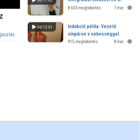
00:17:02
8 653 megtekintés
7 éve
íz
Indukció példa: Vezető
00:12:51
sínpáron v sebességgel
osztás
mozgatott vezető
915 megtekintés
8 éve