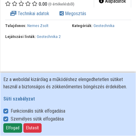
Alapadatok
0.00
(0 értékelésből)
Közreműködők
Technikai adatok
Megosztás
Tulajdonos:
Nemes Zsolt
Kategóriák:
Geotechnika
Lejátszási listák:
Geotechnika 2
Ez a weboldal kizárólag a működéshez elengedhetetlen sütiket
használ a biztonságos és zökkenőmentes böngészés érdekében.
Süti szabályzat
Funkcionális sütik elfogadása
Személyes sütik elfogadása
Felhasználói szabályzat
Adatkezelési tájékoztató
Elfogad
Elutasít
Süti szabályzat