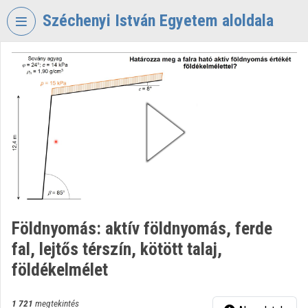
Fejléc kihagyása
Menü kihagyása
Tartalom kihagyása
Széchenyi István Egyetem aloldala
VIDEO
TORIUM
SZÉCHENYI
ISTVÁN
EGYETEM
Intézményi kezdőlap
Bejelentkezés
Intézményi felfedezés
Földnyomás: aktív földnyomás, ferde
fal, lejtős térszín, kötött talaj,
Kategóriák
földékelmélet
Intézményi listák
1 721
megtekintés
Intézmények