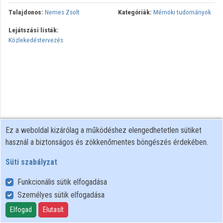
Tulajdonos:
Nemes Zsolt
Kategóriák:
Mérnöki tudományok
Közreműködők
Lejátszási listák:
Közlekedéstervezés
Ez a weboldal kizárólag a működéshez elengedhetetlen sütiket
használ a biztonságos és zökkenőmentes böngészés érdekében.
Süti szabályzat
Funkcionális sütik elfogadása
Személyes sütik elfogadása
Felhasználói szabályzat
Adatkezelési tájékoztató
Elfogad
Elutasít
Süti szabályzat