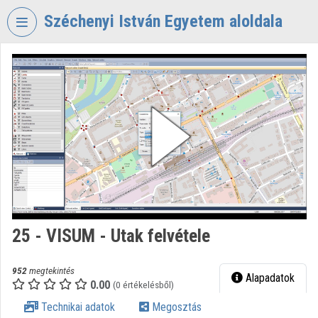
Fejléc kihagyása
Menü kihagyása
Tartalom kihagyása
Széchenyi István Egyetem aloldala
VIDEO
TORIUM
SZÉCHENYI
ISTVÁN
EGYETEM
Intézményi kezdőlap
Bejelentkezés
Intézményi felfedezés
25 - VISUM - Utak felvétele
Kategóriák
952
megtekintés
Alapadatok
0.00
Intézményi listák
(0 értékelésből)
Technikai adatok
Megosztás
Intézmények