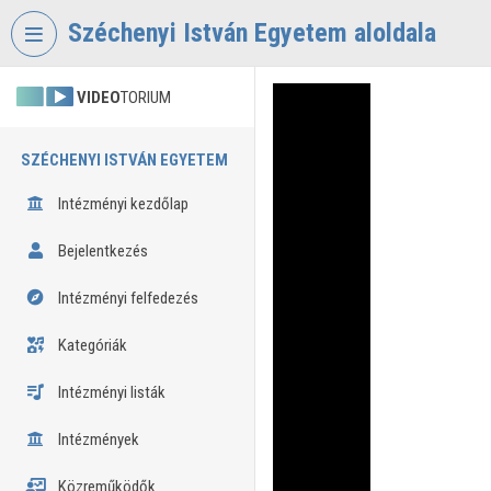
Fejléc kihagyása
Menü kihagyása
Tartalom kihagyása
Széchenyi István Egyetem aloldala
VIDEO
TORIUM
SZÉCHENYI ISTVÁN EGYETEM
Intézményi kezdőlap
Bejelentkezés
Intézményi felfedezés
Kategóriák
Intézményi listák
Intézmények
Közreműködők