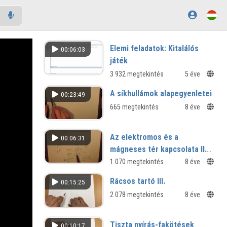
Elemi feladatok: Kitalálós
00:06:03
játék
3 932 megtekintés
5 éve
A síkhullámok alapegyenletei
00:23:49
665 megtekintés
8 éve
Az elektromos és a
00:06:31
mágneses tér kapcsolata II.
Az indukció 2
1 070 megtekintés
8 éve
Rácsos tartó III.
00:15:25
2 078 megtekintés
8 éve
Tiszta nyírás-fakötések
00:10:17