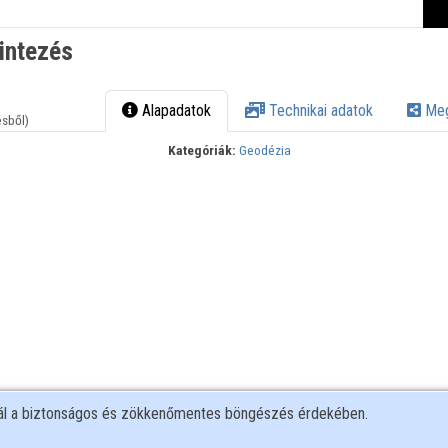
intezés
Alapadatok
Technikai adatok
Meg
ésből)
Kategóriák:
Geodézia
nál a biztonságos és zökkenőmentes böngészés érdekében.