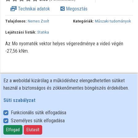
Technikai adatok
Megosztás
Közreműködők
Tulajdonos:
Nemes Zsolt
Kategóriák:
Műszaki tudományok
Lejátszási listák:
Statika
Az Mo nyomaték vektor helyes végeredménye a videó végén
-27,56 kNm.
Ez a weboldal kizárólag a működéshez elengedhetetlen sütiket
használ a biztonságos és zökkenőmentes böngészés érdekében.
Süti szabályzat
Funkcionális sütik elfogadása
Személyes sütik elfogadása
Felhasználói szabályzat
Adatkezelési tájékoztató
Elfogad
Elutasít
Süti szabályzat