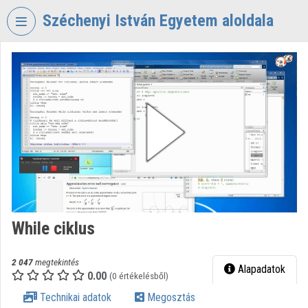
Fejléc kihagyása
Menü kihagyása
Tartalom kihagyása
Széchenyi István Egyetem aloldala
VIDEO
TORIUM
SZÉCHENYI
ISTVÁN
EGYETEM
Intézményi kezdőlap
Bejelentkezés
Intézményi felfedezés
While ciklus
Kategóriák
2 047
megtekintés
Alapadatok
0.00
Intézményi listák
(0 értékelésből)
Technikai adatok
Megosztás
Intézmények