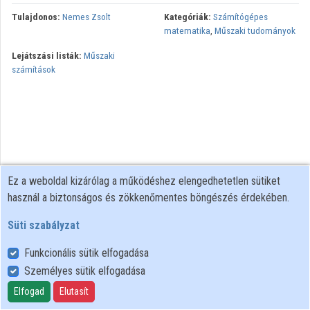
Tulajdonos:
Nemes Zsolt
Kategóriák:
Számítógépes
Közreműködők
matematika
,
Műszaki tudományok
Lejátszási listák:
Műszaki
számítások
Ez a weboldal kizárólag a működéshez elengedhetetlen sütiket
használ a biztonságos és zökkenőmentes böngészés érdekében.
Süti szabályzat
Funkcionális sütik elfogadása
Személyes sütik elfogadása
Felhasználói szabályzat
Adatkezelési tájékoztató
Elfogad
Elutasít
Süti szabályzat