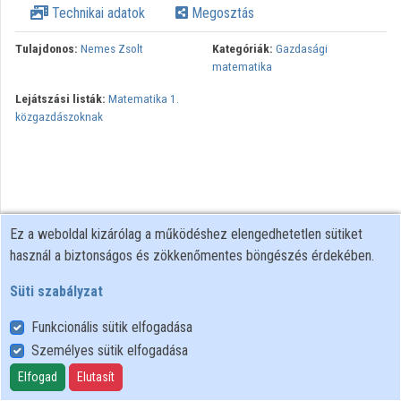
Technikai adatok
Megosztás
Közreműködők
Tulajdonos:
Nemes Zsolt
Kategóriák:
Gazdasági
matematika
Lejátszási listák:
Matematika 1.
közgazdászoknak
Ez a weboldal kizárólag a működéshez elengedhetetlen sütiket
használ a biztonságos és zökkenőmentes böngészés érdekében.
Süti szabályzat
Funkcionális sütik elfogadása
Személyes sütik elfogadása
Felhasználói szabályzat
Adatkezelési tájékoztató
Elfogad
Elutasít
Süti szabályzat