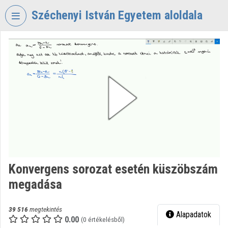
Fejléc kihagyása
Menü kihagyása
Tartalom kihagyása
Széchenyi István Egyetem aloldala
VIDEO
TORIUM
SZÉCHENYI
ISTVÁN
EGYETEM
Intézményi kezdőlap
Bejelentkezés
Intézményi felfedezés
Konvergens sorozat esetén küszöbszám
megadása
Kategóriák
Intézményi listák
39 516
megtekintés
Alapadatok
0.00
(0 értékelésből)
Intézmények