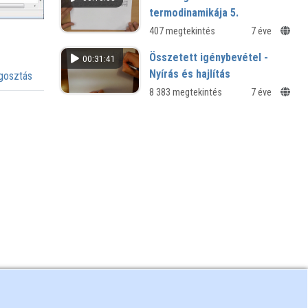
termodinamikája 5.
407 megtekintés
7 éve
Összetett igénybevétel -
00:31:41
Nyírás és hajlítás
osztás
8 383 megtekintés
7 éve