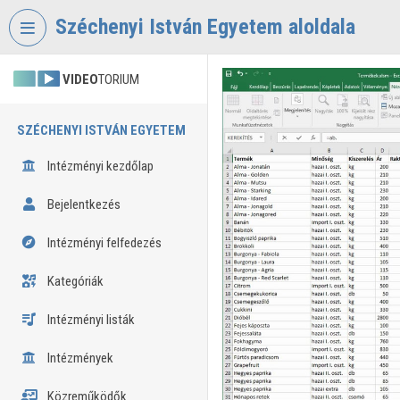
Fejléc kihagyása
Menü kihagyása
Tartalom kihagyása
Széchenyi István Egyetem aloldala
VIDEO
TORIUM
SZÉCHENYI ISTVÁN EGYETEM
Intézményi kezdőlap
Bejelentkezés
Intézményi felfedezés
Kategóriák
Intézményi listák
Intézmények
Közreműködők