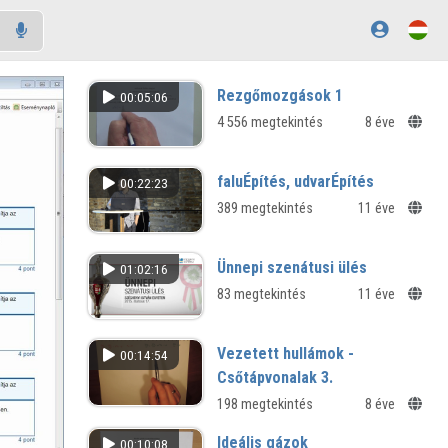
Rezgőmozgások 1
00:05:06
4 556 megtekintés
8 éve
faluÉpítés, udvarÉpítés
00:22:23
389 megtekintés
11 éve
Ünnepi szenátusi ülés
01:02:16
83 megtekintés
11 éve
Vezetett hullámok -
00:14:54
Csőtápvonalak 3.
198 megtekintés
8 éve
Ideális gázok
00:10:08