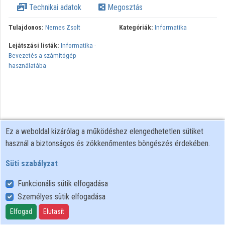
Technikai adatok
Megosztás
Közreműködők
Tulajdonos:
Nemes Zsolt
Kategóriák:
Informatika
Lejátszási listák:
Informatika -
Bevezetés a számítógép
használatába
Ez a weboldal kizárólag a működéshez elengedhetetlen sütiket
használ a biztonságos és zökkenőmentes böngészés érdekében.
Süti szabályzat
Funkcionális sütik elfogadása
Személyes sütik elfogadása
Felhasználói szabályzat
Adatkezelési tájékoztató
Elfogad
Elutasít
Süti szabályzat