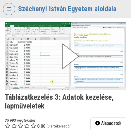
Fejléc kihagyása
Menü kihagyása
Tartalom kihagyása
Széchenyi István Egyetem aloldala
VIDEO
TORIUM
SZÉCHENYI
ISTVÁN
EGYETEM
Intézményi kezdőlap
Bejelentkezés
Intézményi felfedezés
Táblázatkezelés 3: Adatok kezelése,
lapműveletek
Kategóriák
Intézményi listák
75 693
megtekintés
Alapadatok
0.00
(0 értékelésből)
Intézmények