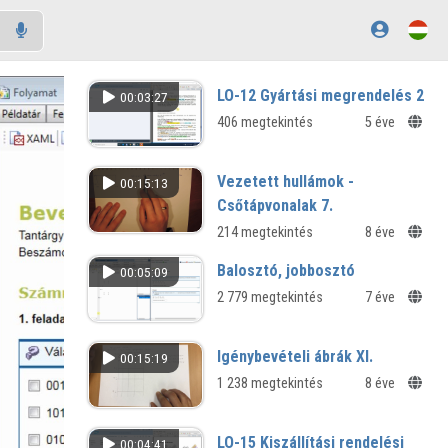
LO-12 Gyártási megrendelés 2
00:03:27
406 megtekintés
5 éve
Vezetett hullámok -
00:15:13
Csőtápvonalak 7.
214 megtekintés
8 éve
Balosztó, jobbosztó
00:05:09
2 779 megtekintés
7 éve
Igénybevételi ábrák XI.
00:15:19
1 238 megtekintés
8 éve
LO-15 Kiszállítási rendelési
00:04:41