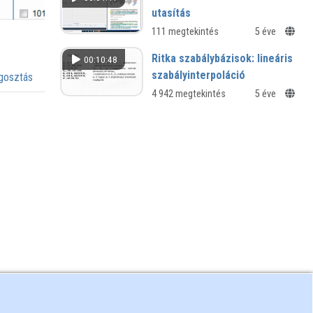
utasítás
111 megtekintés
5 éve
Ritka szabálybázisok: lineáris
00:10:48
szabályinterpoláció
osztás
4 942 megtekintés
5 éve