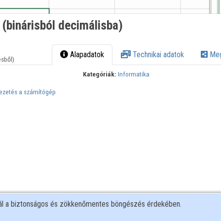
(binárisból decimálisba)
Alapadatok
Technikai adatok
Meg
ésből)
Kategóriák:
Informatika
vezetés a számítógép
nál a biztonságos és zökkenőmentes böngészés érdekében.