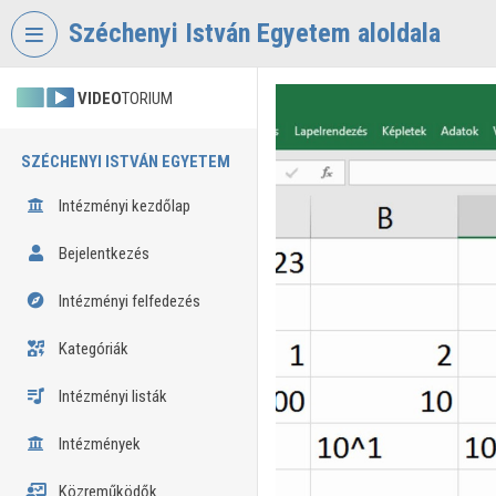
Fejléc kihagyása
Menü kihagyása
Tartalom kihagyása
Széchenyi István Egyetem aloldala
VIDEO
TORIUM
SZÉCHENYI ISTVÁN EGYETEM
Intézményi kezdőlap
Bejelentkezés
Intézményi felfedezés
Kategóriák
Intézményi listák
Intézmények
Közreműködők