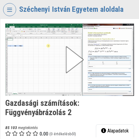
Fejléc kihagyása
Menü kihagyása
Tartalom kihagyása
Széchenyi István Egyetem aloldala
VIDEO
TORIUM
SZÉCHENYI
ISTVÁN
EGYETEM
Intézményi kezdőlap
Bejelentkezés
Intézményi felfedezés
Gazdasági számítások:
Függvényábrázolás 2
Kategóriák
Intézményi listák
85 103
megtekintés
Alapadatok
0.00
(0 értékelésből)
Intézmények