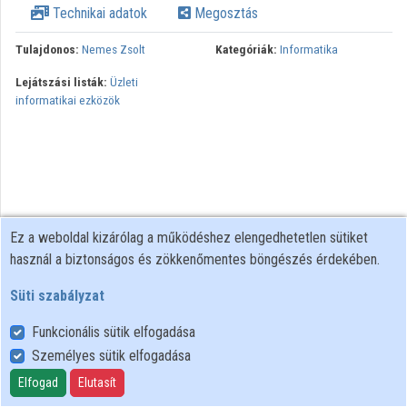
Technikai adatok
Megosztás
Közreműködők
Tulajdonos:
Nemes Zsolt
Kategóriák:
Informatika
Lejátszási listák:
Üzleti
informatikai ezközök
Ez a weboldal kizárólag a működéshez elengedhetetlen sütiket
használ a biztonságos és zökkenőmentes böngészés érdekében.
Süti szabályzat
Funkcionális sütik elfogadása
Személyes sütik elfogadása
Felhasználói szabályzat
Adatkezelési tájékoztató
Elfogad
Elutasít
Süti szabályzat