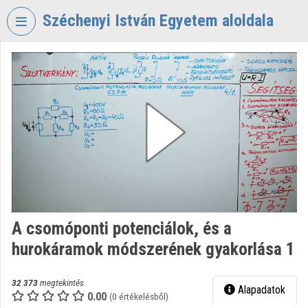
Fejléc kihagyása
Menü kihagyása
Tartalom kihagyása
Széchenyi István Egyetem aloldala
VIDEO
TORIUM
SZÉCHENYI
ISTVÁN
EGYETEM
Intézményi kezdőlap
Bejelentkezés
Intézményi felfedezés
A csomóponti potenciálok, és a
hurokáramok módszerének gyakorlása 1
Kategóriák
Intézményi listák
32 373
megtekintés
Alapadatok
0.00
(0 értékelésből)
Intézmények