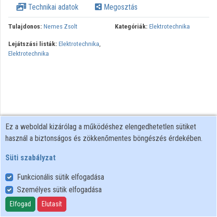
Technikai adatok
Megosztás
Közreműködők
Tulajdonos:
Nemes Zsolt
Kategóriák:
Elektrotechnika
Lejátszási listák:
Elektrotechnika
,
Elektrotechnika
Ez a weboldal kizárólag a működéshez elengedhetetlen sütiket
használ a biztonságos és zökkenőmentes böngészés érdekében.
Süti szabályzat
Funkcionális sütik elfogadása
Személyes sütik elfogadása
Felhasználói szabályzat
Adatkezelési tájékoztató
Elfogad
Elutasít
Süti szabályzat