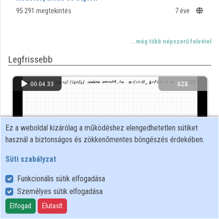
95 291 megtekintés
7 éve
Közreműködők
...még több népszerű felvétel
Legfrissebb
00:04:33
SZE
Ez a weboldal kizárólag a működéshez elengedhetetlen sütiket
használ a biztonságos és zökkenőmentes böngészés érdekében.
Süti szabályzat
Funkcionális sütik elfogadása
Személyes sütik elfogadása
Vektorok skaláris szorzatának kiszámítása
Elfogad
Elutasít
20 653 megtekintés
4 éve