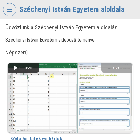
Fejléc kihagyása
Menü kihagyása
Tartalom kihagyása
Széchenyi István Egyetem aloldala
Üdvözlünk a Széchenyi István Egyetem aloldalán
VIDEO
TORIUM
Széchenyi István Egyetem videógyűjteménye
SZÉCHENYI
Népszerű
ISTVÁN
EGYETEM
00:05:31
SZE
Intézményi kezdőlap
Bejelentkezés
Intézményi felfedezés
Kategóriák
Intézményi listák
Kódolás, bitek és bájtok
Intézmények