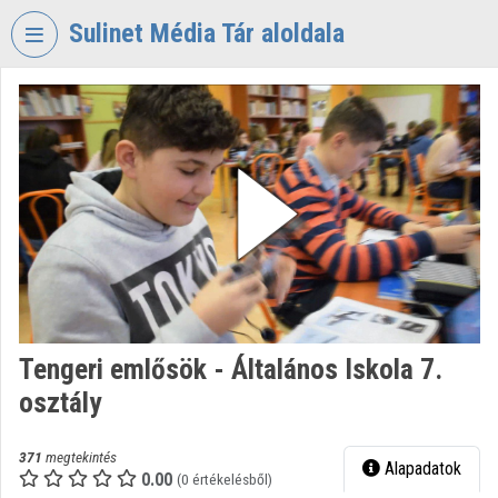
Fejléc kihagyása
Menü kihagyása
Tartalom kihagyása
Sulinet Média Tár aloldala
VIDEO
TORIUM
SULINET
MÉDIA
TÁR
Intézményi kezdőlap
Bejelentkezés
Intézményi felfedezés
Tengeri emlősök - Általános Iskola 7.
osztály
Kategóriák
Intézményi listák
371
megtekintés
Alapadatok
0.00
(0 értékelésből)
Intézmények