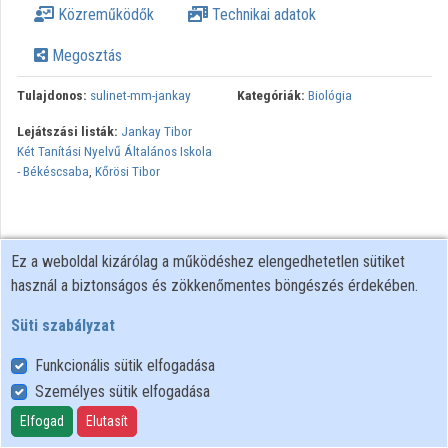
Közreműködők
Technikai adatok
Közreműködők
Megosztás
Tulajdonos:
sulinet-mm-jankay
Kategóriák:
Biológia
Lejátszási listák:
Jankay Tibor
Két Tanítási Nyelvű Általános Iskola
- Békéscsaba
,
Kőrösi Tibor
Ez a weboldal kizárólag a működéshez elengedhetetlen sütiket
használ a biztonságos és zökkenőmentes böngészés érdekében.
Süti szabályzat
Funkcionális sütik elfogadása
Személyes sütik elfogadása
Felhasználói szabályzat
Adatkezelési tájékoztató
Elfogad
Elutasít
Süti szabályzat