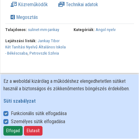
Közreműködők
Technikai adatok
Közreműködők
Megosztás
Tulajdonos:
sulinet-mm-jankay
Kategóriák:
Angol nyelv
Lejátszási listák:
Jankay Tibor
Két Tanítási Nyelvű Általános Iskola
- Békéscsaba
,
Petrovszki Szilvia
Ez a weboldal kizárólag a működéshez elengedhetetlen sütiket
használ a biztonságos és zökkenőmentes böngészés érdekében.
Süti szabályzat
Funkcionális sütik elfogadása
Személyes sütik elfogadása
Felhasználói szabályzat
Adatkezelési tájékoztató
Elfogad
Elutasít
Süti szabályzat