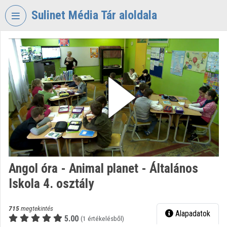
Fejléc kihagyása
Menü kihagyása
Tartalom kihagyása
Sulinet Média Tár aloldala
VIDEO
TORIUM
SULINET
MÉDIA
TÁR
Intézményi kezdőlap
Bejelentkezés
Intézményi felfedezés
Angol óra - Animal planet - Általános
Iskola 4. osztály
Kategóriák
Intézményi listák
715
megtekintés
Alapadatok
5.00
(1 értékelésből)
Intézmények