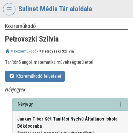
Fejléc kihagyása
Menü kihagyása
Tartalom kihagyása
Sulinet Média Tár aloldala
Közreműködő
VIDEO
TORIUM
Petrovszki Szilvia
SULINET
MÉDIA
Közreműködők
Petrovszki Szilvia
TÁR
Tanítónő angol, matematika műveltségterülettel
Intézményi kezdőlap
Közreműködő felvételei
Bejelentkezés
Névjegyek
Intézményi felfedezés
Névjegy
Kategóriák
Jankay Tibor Két Tanítási Nyelvű Általános Iskola -
Intézményi listák
Békéscsaba
Intézmények