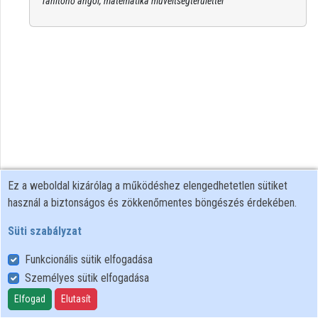
Tanítónő angol, matematika műveltségterülettel
Közreműködők
Ez a weboldal kizárólag a működéshez elengedhetetlen sütiket
használ a biztonságos és zökkenőmentes böngészés érdekében.
Süti szabályzat
Funkcionális sütik elfogadása
Személyes sütik elfogadása
Felhasználói szabályzat
Adatkezelési tájékoztató
Elfogad
Elutasít
Süti szabályzat