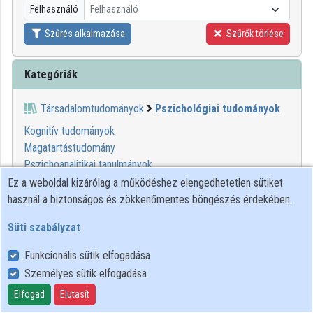
Felhasználó
Felhasználó
Közreműködők
Szűrés alkalmazása
Szűrők törlése
Kategóriák
Társadalomtudományok
Pszichológiai tudományok
Kognitív tudományok
Magatartástudomány
Pszichoanalitikai tanulmányok
Pszichológia
Ez a weboldal kizárólag a működéshez elengedhetetlen sütiket
használ a biztonságos és zökkenőmentes böngészés érdekében.
00:51:16
SULINET MÉDIA
Süti szabályzat
TÁR
Funkcionális sütik elfogadása
Személyes sütik elfogadása
Elfogad
Elutasít