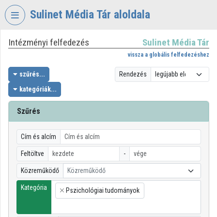
Fejléc kihagyása
Menü kihagyása
Tartalom kihagyása
Sulinet Média Tár aloldala
Intézményi felfedezés
Sulinet Média Tár
VIDEO
TORIUM
vissza a globális felfedezéshez
SULINET
szűrés...
Rendezés
MÉDIA
kategóriák...
TÁR
Szűrés
Intézményi kezdőlap
Bejelentkezés
Cím és alcím
Intézményi felfedezés
Feltöltve
-
Közreműködő
Közreműködő
Kategóriák
Kategória
Pszichológiai tudományok
Intézményi listák
×
Intézmények