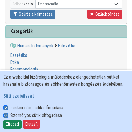
Felhasználó
Felhasználó
Közreműködők
Szűrés alkalmazása
Szűrők törlése
Kategóriák
Humán tudományok
Filozófia
Esztétika
Etika
Fenomenológia
Filozófiai antropológia
Ez a weboldal kizárólag a működéshez elengedhetetlen sütiket
Ismeretelmélet
használ a biztonságos és zökkenőmentes böngészés érdekében.
Jogfilozófia
Süti szabályzat
Logika
Metafizika
Funkcionális sütik elfogadása
Szemiotika
Személyes sütik elfogadása
Szisztematikus filozófia
Elfogad
Elutasít
Tudományfilozófia