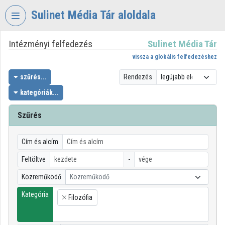
Fejléc kihagyása
Menü kihagyása
Tartalom kihagyása
Sulinet Média Tár aloldala
Intézményi felfedezés
Sulinet Média Tár
VIDEO
TORIUM
vissza a globális felfedezéshez
SULINET
szűrés...
Rendezés
MÉDIA
kategóriák...
TÁR
Szűrés
Intézményi kezdőlap
Bejelentkezés
Cím és alcím
Intézményi felfedezés
Feltöltve
-
Közreműködő
Közreműködő
Kategóriák
Kategória
Filozófia
Intézményi listák
×
Intézmények