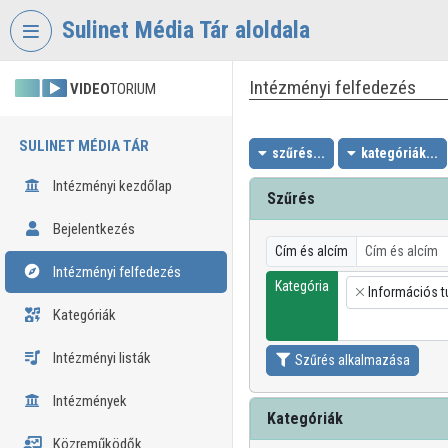
Fejléc kihagyása
Menü kihagyása
Tartalom kihagyása
Sulinet Média Tár aloldala
Intézményi felfedezés
VIDEO
TORIUM
SULINET MÉDIA TÁR
szűrés...
kategóriák...
Intézményi kezdőlap
Szűrés
Bejelentkezés
Cím és alcím
Intézményi felfedezés
Kategória
Információs 
×
Kategóriák
Intézményi listák
Szűrés alkalmazása
Intézmények
Kategóriák
Közreműködők