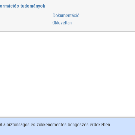
formációs tudományok
Dokumentáció
Oklevéltan
nál a biztonságos és zökkenőmentes böngészés érdekében.