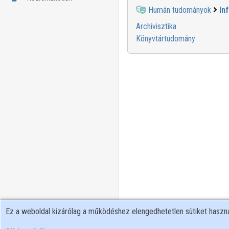
Humán tudományok
In
Archivisztika
Könyvtártudomány
Ez a weboldal kizárólag a működéshez elengedhetetlen sütiket hasz