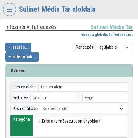
Fejléc kihagyása
Menü kihagyása
Tartalom kihagyása
Sulinet Média Tár aloldala
Intézményi felfedezés
Sulinet Média Tár
VIDEO
TORIUM
vissza a globális felfedezéshez
SULINET
szűrés...
Rendezés
MÉDIA
kategóriák...
TÁR
Szűrés
Intézményi kezdőlap
Bejelentkezés
Cím és alcím
Intézményi felfedezés
Feltöltve
-
Közreműködő
Közreműködő
Kategóriák
Kategória
Etika a természettudományokban
Intézményi listák
×
Intézmények