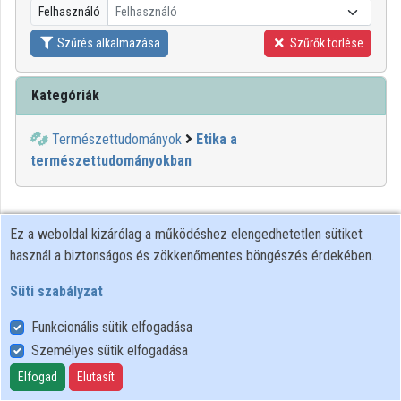
Felhasználó
Felhasználó
Közreműködők
Szűrés alkalmazása
Szűrők törlése
Kategóriák
Természettudományok
Etika a
természettudományokban
Ez a weboldal kizárólag a működéshez elengedhetetlen sütiket
használ a biztonságos és zökkenőmentes böngészés érdekében.
Süti szabályzat
Funkcionális sütik elfogadása
Személyes sütik elfogadása
Felhasználói szabályzat
Adatkezelési tájékoztató
Elfogad
Elutasít
Süti szabályzat