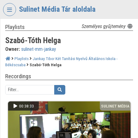
Skip header
Skip menu
Skip content
Sulinet Média Tár aloldala
Playlists
Személyes gyűjtemény
VIDEO
TORIUM
Szabó-Tóth Helga
SULINET
Owner:
sulinet-mm-jankay
MÉDIA
TÁR
Playlists
Jankay Tibor Két Tanítási Nyelvű Általános Iskola -
Békéscsaba
Szabó-Tóth Helga
Organization home
Recordings
Log In
Organization discovery
00:38:33
SULINET MÉDIA
Categories
TÁR
Organization playlists
Organizations