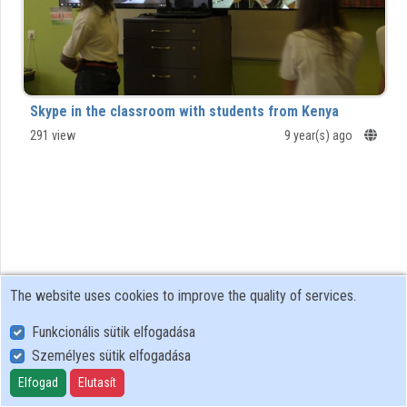
Contributors
Skype in the classroom with students from Kenya
291 view
9 year(s) ago
The website uses cookies to improve the quality of services.
Funkcionális sütik elfogadása
Személyes sütik elfogadása
User Policy
Adatkezelési tájékoztató (en)
Elfogad
Elutasít
Cookie Policy