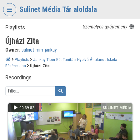
Skip header
Skip menu
Skip content
Sulinet Média Tár aloldala
Playlists
Személyes gyűjtemény
VIDEO
TORIUM
Újházi Zita
SULINET
Owner:
sulinet-mm-jankay
MÉDIA
TÁR
Playlists
Jankay Tibor Két Tanítási Nyelvű Általános Iskola -
Békéscsaba
Újházi Zita
Organization home
Recordings
Log In
Organization discovery
00:39:52
SULINET MÉDIA
Categories
TÁR
Organization playlists
Organizations